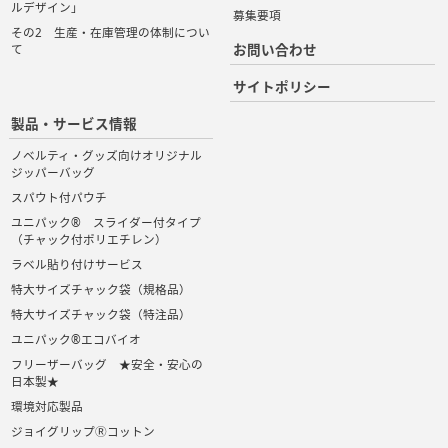
ルデザイン」
募集要項
その2 生産・在庫管理の体制につい
お問い合わせ
て
サイトポリシー
製品・サービス情報
ノベルティ・グッズ向けオリジナル
ジッパーバッグ
スパウト付パウチ
ユニパック® スライダー付タイプ
（チャック付ポリエチレン）
ラベル貼り付けサービス
特大サイズチャック袋（規格品）
特大サイズチャック袋（特注品）
ユニパック®エコバイオ
フリーザーバッグ ★安全・安心の
日本製★
環境対応製品
ジョイグリップⓇコットン