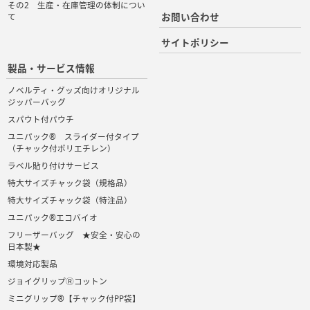
その2 生産・在庫管理の体制につい
お問い合わせ
て
サイトポリシー
製品・サービス情報
ノベルティ・グッズ向けオリジナル
ジッパーバッグ
スパウト付パウチ
ユニパック® スライダー付タイプ
（チャック付ポリエチレン）
ラベル貼り付けサービス
特大サイズチャック袋（規格品）
特大サイズチャック袋（特注品）
ユニパック®エコバイオ
フリーザーバッグ ★安全・安心の
日本製★
環境対応製品
ジョイグリップⓇコットン
ミニグリップ®【チャック付PP袋】