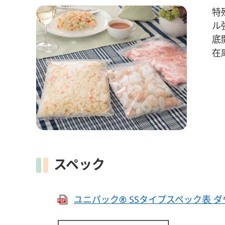
特
ル
底
在
スペック
ユニパック® SSタイプスペック表 