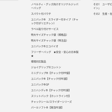
ノベルティ・グッズ向けオリジナルジッパ
その1 ユーザ
ーバッグ
イン」
スパウト付パウチ
その2 生産・
ユニパック® スライダー付タイプ（チャ
ック付ポリエチレン）
ラベル貼り付けサービス
特大サイズチャック袋（規格品）
特大サイズチャック袋（特注品）
ユニパック®エコバイオ
フリーザーバッグ ★安全・安心の日本製
★
環境対応製品
ジョイグリップⓇコットン
ミニグリップ®【チャック付PP袋】
ユニパック®【チャック付PE袋】
ユニパック®GP
ユニハンディ®【チャック付PE袋】
スリットパック【カットライン付】
チャックシール/スライダーシリーズ
パールソフト®【発泡PE袋】