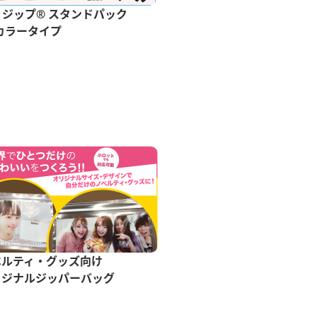
ミジップ® スタンドパック
ラミグリップ® 平袋
カラータイプ
バリアタイプ
ベルティ・グッズ向け
リジナルジッパーバッグ