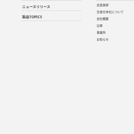
会長挨拶
ニュースリリース
生産日本社について
製品TOPICS
会社概要
沿革
事業所
お知らせ