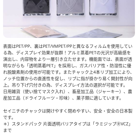
表面はPET/PP、裏はPET/VMPET/PPと異なるフィルムを使用してい
る為、ディスプレイ効果が抜群！アルミ蒸着PETの光沢が高級感を
演出し、内容物をより一層引き立たせます。機能面では、表面が透
明ながらも「透明蒸着PET」を採用し、ガスバリア性・防湿性に優
れ脱酸素剤の使用が可能です。またチャック上4本リブ加工により、
ノッチ位置からの直進性を促し、リブに指が掛かり易く開封性が向
上。吊り下げ穴付きの為、ディスプレイ方法の選択が可能です。
日用雑貨（使い捨てマスク入れ）、畜産加工品（ジャーキー）、農
産加工品（ドライフルーツ・珍味）、菓子類に適しています。
セイニチのチャックは開けやすく閉めやすい、安全・安全の日本製
です。
＊）スタンドパック 片面透明バリアタイプは「ラミジップⓇVCZ」
まで