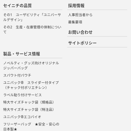
セイニチの品質
採用情報
その1 ユーザビリティ「ユニバーサ
人事担当者から
ルデザイン」
募集要項
その2 生産・在庫管理の体制につい
お問い合わせ
て
サイトポリシー
製品・サービス情報
ノベルティ・グッズ向けオリジナル
ジッパーバッグ
スパウト付パウチ
ユニパック® スライダー付タイプ
（チャック付ポリエチレン）
ラベル貼り付けサービス
特大サイズチャック袋（規格品）
特大サイズチャック袋（特注品）
ユニパック®エコバイオ
フリーザーバッグ ★安全・安心の
日本製★