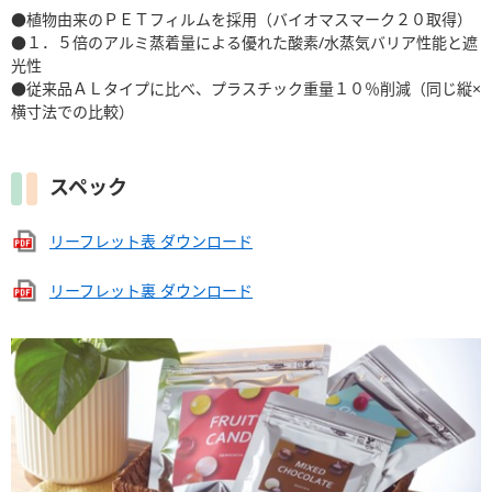
●植物由来のＰＥＴフィルムを採用（バイオマスマーク２０取得）
●１．５倍のアルミ蒸着量による優れた酸素/水蒸気バリア性能と遮
光性
●従来品ＡＬタイプに比べ、プラスチック重量１０％削減（同じ縦×
横寸法での比較）
スペック
リーフレット表 ダウンロード
リーフレット裏 ダウンロード