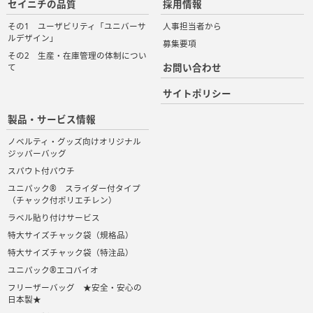
セイニチの品質
採用情報
その1 ユーザビリティ「ユニバーサ
人事担当者から
ルデザイン」
募集要項
その2 生産・在庫管理の体制につい
お問い合わせ
て
サイトポリシー
製品・サービス情報
ノベルティ・グッズ向けオリジナル
ジッパーバッグ
スパウト付パウチ
ユニパック® スライダー付タイプ
（チャック付ポリエチレン）
ラベル貼り付けサービス
特大サイズチャック袋（規格品）
特大サイズチャック袋（特注品）
ユニパック®エコバイオ
フリーザーバッグ ★安全・安心の
日本製★