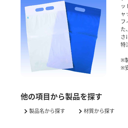
ッ
ャ
フ
た
さ
特
※
※
他の項目から製品を探す
製品名から探す
材質から探す