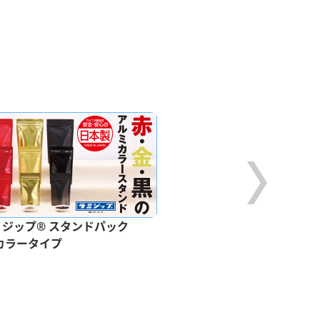
ミジップ® スタンドパック
ラミグリップ® 平袋
カラータイプ
バリアタイプ