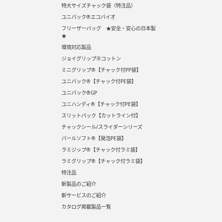
特大サイズチャック袋（特注品）
ユニパック®エコバイオ
フリーザーバッグ ★安全・安心の日本製
★
環境対応製品
ジョイグリップⓇコットン
ミニグリップ®【チャック付PP袋】
ユニパック®【チャック付PE袋】
ユニパック®GP
ユニハンディ®【チャック付PE袋】
スリットパック【カットライン付】
チャックシール/スライダーシリーズ
パールソフト®【発泡PE袋】
ラミジップ®【チャック付ラミ袋】
ラミグリップ®【チャック付ラミ袋】
特注品
新製品のご紹介
新サービスのご紹介
カタログ掲載製品一覧