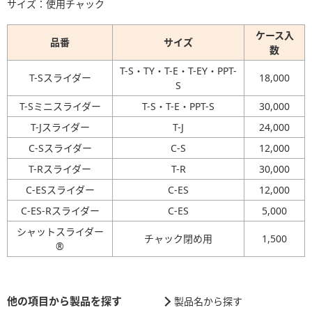
サイズ：使用チャック
ケース入
品番
サイズ
数
T-S・TY・T-E・T-EY・PPT-
T-Sスライダー
18,000
S
T-Sミニスライダー
T-S・T-E・PPT-S
30,000
T-Jスライダー
T-J
24,000
C-Sスライダー
C-S
12,000
T-Rスライダー
T-R
30,000
C-ESスライダー
C-ES
12,000
C-ES-Rスライダー
C-ES
5,000
シャットスライダー
チャック閉め用
1,500
®
他の項目から製品を探す
製品名から探す