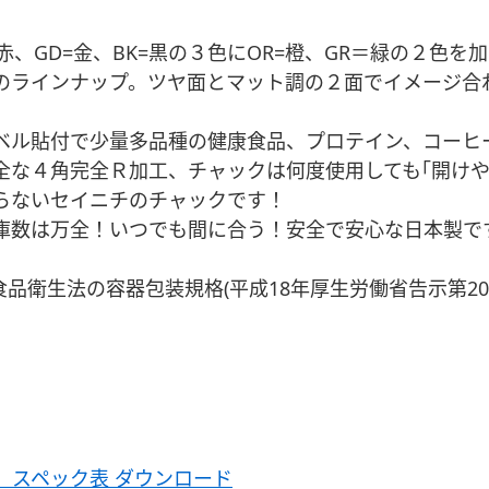
=赤、GD=金、BK=黒の３色にOR=橙、GR＝緑の２色
のラインナップ。ツヤ面とマット調の２面でイメージ合
。
ベル貼付で少量多品種の健康食品、プロテイン、コーヒ
全な４角完全Ｒ加工、チャックは何度使用しても｢開けや
らないセイニチのチャックです！
庫数は万全！いつでも間に合う！安全で安心な日本製で
食品衛生法の容器包装規格(平成18年厚生労働省告示第20
。
GD）スペック表 ダウンロード