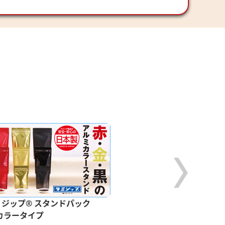
ラミグリップ® 平袋
バリアタイプ
ミジップ® スタンドパック
カラータイプ