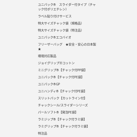
ユニパック® スライダー付タイプ（チャ
ック付ポリエチレン）
ラベル貼り付けサービス
特大サイズチャック袋（規格品）
特大サイズチャック袋（特注品）
ユニパック®エコバイオ
フリーザーバッグ ★安全・安心の日本製
★
環境対応製品
ジョイグリップⓇコットン
ミニグリップ®【チャック付PP袋】
ユニパック®【チャック付PE袋】
ユニパック®GP
ユニハンディ®【チャック付PE袋】
スリットパック【カットライン付】
チャックシール/スライダーシリーズ
パールソフト®【発泡PE袋】
ラミジップ®【チャック付ラミ袋】
ラミグリップ®【チャック付ラミ袋】
特注品