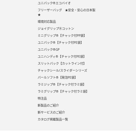
ユニパック®エコバイオ
フリーザーバッグ ★安全・安心の日本製
★
環境対応製品
ジョイグリップⓇコットン
ミニグリップ®【チャック付PP袋】
ユニパック®【チャック付PE袋】
ユニパック®GP
ユニハンディ®【チャック付PE袋】
スリットパック【カットライン付】
チャックシール/スライダーシリーズ
パールソフト®【発泡PE袋】
ラミジップ®【チャック付ラミ袋】
ラミグリップ®【チャック付ラミ袋】
特注品
新製品のご紹介
新サービスのご紹介
カタログ掲載製品一覧