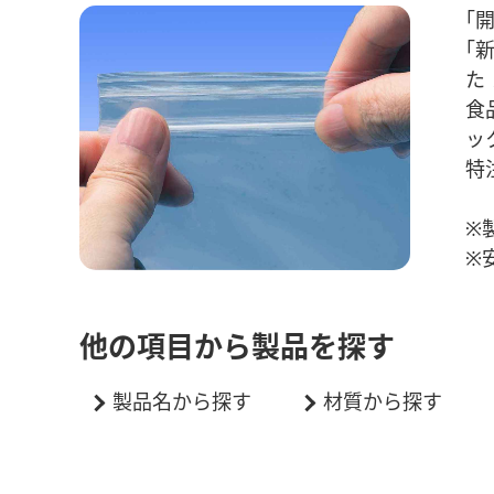
｢
｢
た
食
ッ
特
※
※
他の項目から製品を探す
製品名から探す
材質から探す