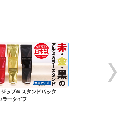
ミジップ® スタンドパック
ラミグリップ® 平袋
カラータイプ
バリアタイプ