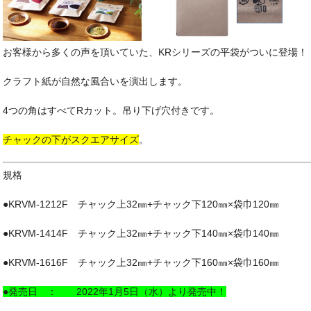
お客様から多くの声を頂いていた、KRシリーズの平袋がついに登場！
クラフト紙が自然な風合いを演出します。
4つの角はすべてRカット。吊り下げ穴付きです。
チャックの下がスクエアサイズ
。
規格
●KRVM-1212F チャック上32㎜+チャック下120㎜×袋巾120㎜
●KRVM-1414F チャック上32㎜+チャック下140㎜×袋巾140㎜
●KRVM-1616F チャック上32㎜+チャック下160㎜×袋巾160㎜
●発売日 ： 2022年1月5日（水）より発売中！