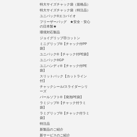
特大サイズチャック袋（規格品）
特大サイズチャック袋（特注品）
ユニパック®エコバイオ
フリーザーバッグ ★安全・安心
の日本製★
環境対応製品
ジョイグリップⓇコットン
ミニグリップ®【チャック付PP
袋】
ユニパック®【チャック付PE袋】
ユニパック®GP
ユニハンディ®【チャック付PE
袋】
スリットパック【カットライン
付】
チャックシール/スライダーシリ
ーズ
パールソフト®【発泡PE袋】
ラミジップ®【チャック付ラミ
袋】
ラミグリップ®【チャック付ラミ
袋】
特注品
新製品のご紹介
新サービスのご紹介