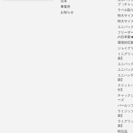
沿革
プ（チャ
事業所
ラベル貼
お知らせ
特大サイ
特大サイ
ユニパッ
フリーザ
の日本
環境対応
ジョイグ
ミニグリッ
袋】
ユニパック
ユニパック
ユニハンデ
袋】
スリット
付】
チャック
ーズ
パールソフ
ラミジッ
袋】
ラミグリ
袋】
特注品