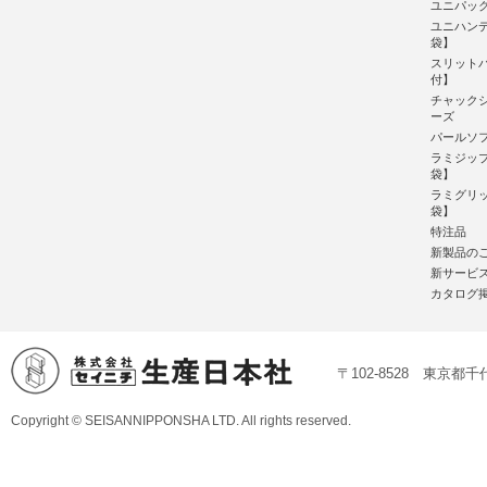
ユニパック
ユニハンデ
袋】
スリット
付】
チャック
ーズ
パールソフ
ラミジッ
袋】
ラミグリ
袋】
特注品
新製品の
新サービ
カタログ
〒102-8528 東京都千代
Copyright © SEISANNIPPONSHA LTD. All rights reserved.