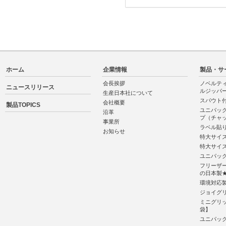
ホーム
企業情報
製品・サ
会長挨拶
ノベルテ
ニュースリリース
ルジッパ
生産日本社について
スパウト
会社概要
製品TOPICS
ユニパッ
沿革
プ（チャ
事業所
ラベル貼
お知らせ
特大サイ
特大サイ
ユニパッ
フリーザ
の日本
環境対応
ジョイグ
ミニグリッ
袋】
ユニパック