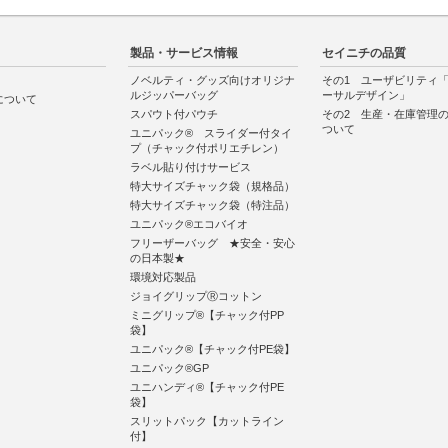
製品・サービス情報
セイニチの品質
ノベルティ・グッズ向けオリジナ
その1 ユーザビリティ
ルジッパーバッグ
ーサルデザイン」
について
スパウト付パウチ
その2 生産・在庫管理
ついて
ユニパック® スライダー付タイ
プ（チャック付ポリエチレン）
ラベル貼り付けサービス
特大サイズチャック袋（規格品）
特大サイズチャック袋（特注品）
ユニパック®エコバイオ
フリーザーバッグ ★安全・安心
の日本製★
環境対応製品
ジョイグリップⓇコットン
ミニグリップ®【チャック付PP
袋】
ユニパック®【チャック付PE袋】
ユニパック®GP
ユニハンディ®【チャック付PE
袋】
スリットパック【カットライン
付】